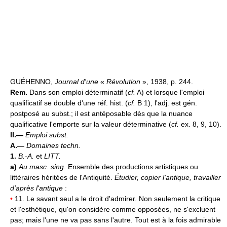
GUÉHENNO,
Journal d'une
«
Révolution
», 1938, p. 244.
Rem.
Dans son emploi déterminatif (
cf.
A) et lorsque l'emploi
qualificatif se double d'une réf. hist. (
cf.
B 1), l'adj. est gén.
postposé au subst.; il est antéposable dès que la nuance
qualificative l'emporte sur la valeur déterminative (
cf.
ex. 8, 9, 10).
II.—
Emploi subst.
A.—
Domaines techn.
1.
B.-A.
et
LITT.
a)
Au masc. sing.
Ensemble des productions artistiques ou
littéraires héritées de l'Antiquité.
Étudier, copier l'antique, travailler
d'après l'antique
:
•
11. Le savant seul a le droit d'admirer. Non seulement la critique
et l'esthétique, qu'on considère comme opposées, ne s'excluent
pas; mais l'une ne va pas sans l'autre. Tout est à la fois admirable