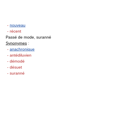
-
nouveau
- récent
Passé de mode, suranné
Synonymes
:
-
anachronique
- antédiluvien
- démodé
- désuet
- suranné