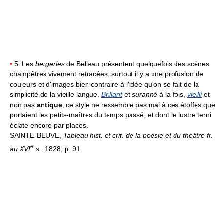
•
5. Les
bergeries
de Belleau présentent quelquefois des scènes
champêtres vivement retracées; surtout il y a une profusion de
couleurs et d'images bien contraire à l'idée qu'on se fait de la
simplicité de la vieille langue.
Brillant
et
suranné
à la fois,
vieilli
et
non pas
antique
, ce style ne ressemble pas mal à ces étoffes que
portaient les petits-maîtres du temps passé, et dont le lustre terni
éclate encore par places.
SAINTE-BEUVE,
Tableau hist. et crit. de la poésie et du théâtre fr.
e
au XVI
s.,
1828, p. 91.