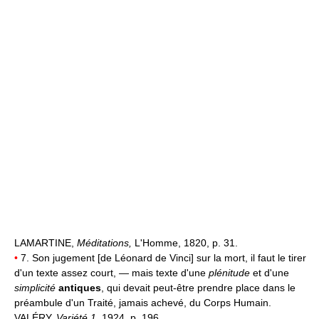
LAMARTINE,
Méditations,
L'Homme, 1820, p. 31.
•
7. Son jugement [de Léonard de Vinci] sur la mort, il faut le tirer
d'un texte assez court, — mais texte d'une
plénitude
et d'une
simplicité
antiques
, qui devait peut-être prendre place dans le
préambule d'un Traité, jamais achevé, du Corps Humain.
VALÉRY,
Variété 1,
1924, p. 196.