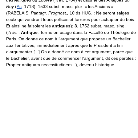
des Antiques du Louvre
(
Trév.
1704) et
cabinet des Antiques du
Roy
(
Ac
. 1718); 1533 subst. masc. plur. « les Anciens »
(RABELAIS,
Pantagr. Prognost.,
10 ds HUG. : Ne seront saiges
ceulx qui vendront leurs pellices et forrures pour achapter du bois.
Et ainsi ne faisoient les
antiques
);
3.
1752 subst. masc. sing.
(
Trév.
:
Antique
. Terme en usage dans la Faculté de Théologie de
Paris. On donne ce nom à l'argument que propose un Bachelier
aux Tentatives, immédiatement après que le Président a fini
d'argumenter [...] On a donné ce nom à cet argument, parce que
le Bachelier, avant que de commencer l'argument, dit ces paroles :
Propter antiquam necessitudinem...), devenu historique.