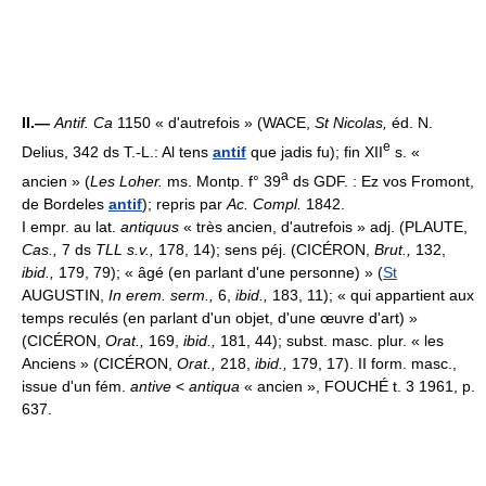
II.—
Antif. Ca
1150 « d'autrefois » (WACE,
St Nicolas,
éd. N.
e
Delius, 342 ds T.-L.: Al tens
antif
que jadis fu); fin XII
s. «
a
ancien » (
Les Loher.
ms. Montp. f° 39
ds GDF. : Ez vos Fromont,
de Bordeles
antif
); repris par
Ac. Compl.
1842.
I empr. au lat.
antiquus
« très ancien, d'autrefois » adj. (PLAUTE,
Cas.,
7 ds
TLL s.v.,
178, 14); sens péj. (CICÉRON,
Brut.,
132,
ibid.,
179, 79); « âgé (en parlant d'une personne) » (
St
AUGUSTIN,
In erem. serm.,
6,
ibid.,
183, 11); « qui appartient aux
temps reculés (en parlant d'un objet, d'une œuvre d'art) »
(CICÉRON,
Orat.,
169,
ibid.,
181, 44); subst. masc. plur. « les
Anciens » (CICÉRON,
Orat.,
218,
ibid.,
179, 17). II form. masc.,
issue d'un fém.
antive
<
antiqua
« ancien », FOUCHÉ t. 3 1961, p.
637.