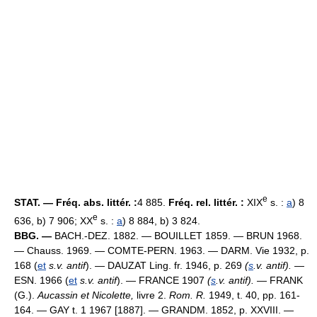
e
STAT. — Fréq. abs. littér. :
4 885.
Fréq. rel. littér. :
XIX
s. :
a
) 8
e
636, b) 7 906; XX
s. :
a
) 8 884, b) 3 824.
BBG. —
BACH.-DEZ. 1882. — BOUILLET 1859. — BRUN 1968.
— Chauss. 1969. — COMTE-PERN. 1963. — DARM. Vie 1932, p.
168 (
et
s.v. antif
). — DAUZAT Ling. fr. 1946, p. 269
(
s
.v. antif).
—
ESN. 1966 (
et
s.v. antif
). — FRANCE 1907
(
s
.v. antif).
— FRANK
(G.).
Aucassin et Nicolette,
livre 2.
Rom. R.
1949, t. 40, pp. 161-
164. — GAY t. 1 1967 [1887]. — GRANDM. 1852, p. XXVIII. —