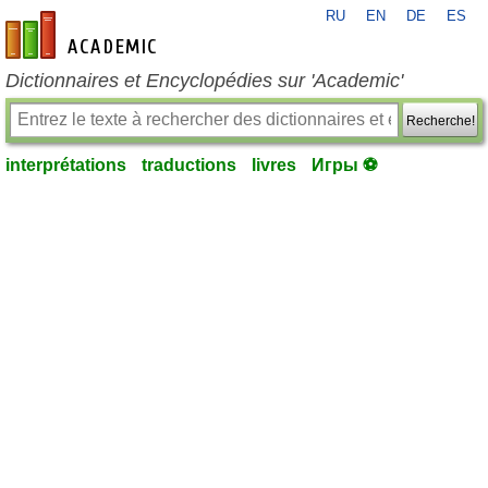
RU
EN
DE
ES
fr-academic.com
Dictionnaires et Encyclopédies sur 'Academic'
Recherche!
interprétations
traductions
livres
Игры ⚽