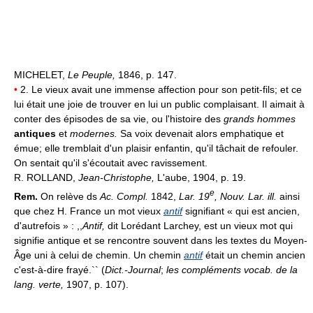
MICHELET,
Le Peuple,
1846, p. 147.
•
2. Le vieux avait une immense affection pour son petit-fils; et ce
lui était une joie de trouver en lui un public complaisant. Il aimait à
conter des épisodes de sa vie, ou l'histoire des
grands hommes
antiques
et
modernes.
Sa voix devenait alors emphatique et
émue; elle tremblait d'un plaisir enfantin, qu'il tâchait de refouler.
On sentait qu'il s'écoutait avec ravissement.
R. ROLLAND,
Jean-Christophe,
L'aube, 1904, p. 19.
e
Rem.
On relève ds
Ac. Compl.
1842,
Lar. 19
, Nouv. Lar. ill.
ainsi
que chez H. France un mot vieux
antif
signifiant « qui est ancien,
d'autrefois » : ,,
Antif,
dit Lorédant Larchey, est un vieux mot qui
signifie antique et se rencontre souvent dans les textes du Moyen-
Âge uni à celui de chemin. Un chemin
antif
était un chemin ancien
c'est-à-dire frayé.`` (
Dict.-Journal
;
les compléments vocab. de la
lang. verte,
1907, p. 107).