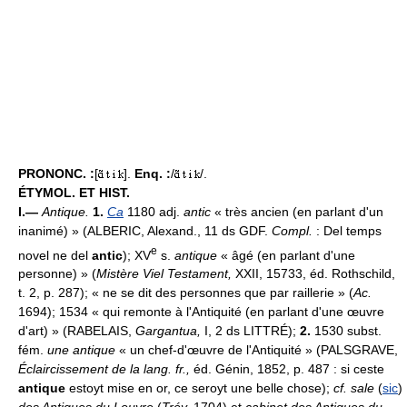
PRONONC. :
[
].
Enq. :
/
/.
ÉTYMOL. ET HIST.
I.—
Antique.
1.
Ca
1180 adj.
antic
« très ancien (en parlant d'un
inanimé) » (ALBERIC, Alexand., 11 ds GDF.
Compl.
: Del temps
e
novel ne del
antic
); XV
s.
antique
« âgé (en parlant d'une
personne) » (
Mistère Viel Testament,
XXII, 15733, éd. Rothschild,
t. 2, p. 287); « ne se dit des personnes que par raillerie » (
Ac.
1694); 1534 « qui remonte à l'Antiquité (en parlant d'une œuvre
d'art) » (RABELAIS,
Gargantua,
I, 2 ds LITTRÉ);
2.
1530 subst.
fém.
une antique
« un chef-d'œuvre de l'Antiquité » (PALSGRAVE,
Éclaircissement de la lang. fr.,
éd. Génin, 1852, p. 487 : si ceste
antique
estoyt mise en or, ce seroyt une belle chose);
cf. sale
(
sic
)