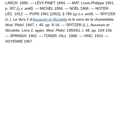
LARCH. 1880. — LÉVY-PINET 1894. — MAT. Louis-Philippe 1951,
p. 307
(
s
.v. antif).
— MICHEL 1856. — NOËL 1968. — NOTER-
LÉC. 1912. — POPE 1961 [1952], § 785 (
et
s.v. antif
). — SPITZER
(L.). Le Vers 2 d'
Aucassin et Nicolette
et le sens de la chantefable.
Mod. Philol.
1947, t. 45, pp. 8-14. — SPITZER (L.).
Aucassin et
Nicolette.
Livre 2, again.
Mod. Philol.
1950/51, t. 48, pp. 154-156.
— SPRINGH. 1962. — TONDR.-VILL. 1968. — VINC. 1910. —
VOYENNE 1967.