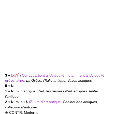
e
3
♦
(
XVI
)
Qui appartient à l'Antiquité, notamment à l'Antiquité
gréco-latine.
La Grèce, l'Italie antique. Vases antiques.
II
♦
N.
1
♦
N. m.
L'antique :
l'art, les œuvres d'art antiques.
Imiter
l'antique.
2
♦
N. m.
ou
f.
Œuvre d'art antique.
Cabinet des antiques,
collection d'antiques.
⊗ CONTR.
Moderne.