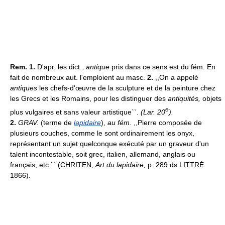
Rem. 1.
D'apr. les dict.,
antique
pris dans ce sens est du fém. En
fait de nombreux aut. l'emploient au masc.
2.
,,On a appelé
antiques
les chefs-d'œuvre de la sculpture et de la peinture chez
les Grecs et les Romains, pour les distinguer des
antiquités,
objets
e
plus vulgaires et sans valeur artistique``.
(Lar. 20
).
2.
GRAV.
(terme de
lapidaire
),
au fém.
,,Pierre composée de
plusieurs couches, comme le sont ordinairement les onyx,
représentant un sujet quelconque exécuté par un graveur d'un
talent incontestable, soit grec, italien, allemand, anglais ou
français, etc.`` (CHRITEN,
Art du lapidaire,
p. 289 ds LITTRÉ
1866).