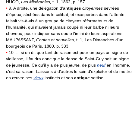
HUGO,
Les Misérables,
t. 1, 1862, p. 157.
•
9. A droite, une délégation d'
antiques
citoyennes
sevrées
d'époux, séchées dans le célibat, et exaspérées dans l'attente,
faisait vis-à-vis à un groupe de citoyens réformateurs de
l'humanité, qui n'avaient jamais coupé ni leur barbe ni leurs
cheveux, pour indiquer sans doute l'infini de leurs aspirations.
MAUPASSANT,
Contes et nouvelles,
t. 1, Les Dimanches d'un
bourgeois de Paris, 1880, p. 333.
•
10. ... si on dit que tant de raison est pour un pays un signe de
vieillesse, il faudra donc que la danse de Saint-Guy soit un signe
de jeunesse. Ce qu'il y a de plus
jeune,
de plus
neuf
en l'homme,
c'est sa raison. Laissons à d'autres le soin d'exploiter et de mettre
en œuvre ses
vieux
instincts et son
antique
sottise.