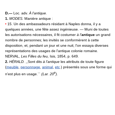
D.—
Loc. adv.
À l'antique.
1.
MODES.
Manière antique :
•
15. Un des ambassadeurs résidant à Naples donna, il y a
quelques années, une fête assez ingénieuse. — Muni de toutes
les autorisations nécessaires, il fit costumer
à l'
antique
un grand
nombre de personnes; les invités se conformèrent à cette
disposition, et, pendant un jour et une nuit, l'on essaya diverses
représentations des usages de l'antique colonie romaine.
NERVAL,
Les Filles du feu,
Isis, 1854, p. 649.
2.
HÉRALD.
,,Sont dits
à l'antique
les attributs de toute figure
(
meuble
,
personnage
,
animal
,
etc
.) présentés sous une forme qui
e
n'est plus en usage.``
(
Lar. 20
).