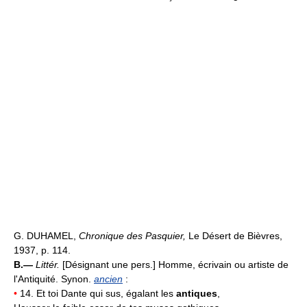
G. DUHAMEL,
Chronique des Pasquier,
Le Désert de Bièvres,
1937, p. 114.
B.—
Littér.
[Désignant une pers.] Homme, écrivain ou artiste de
l'Antiquité. Synon.
ancien
:
•
14. Et toi Dante qui sus, égalant les
antiques
,