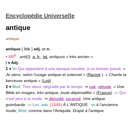
Encyclopédie Universelle
antique
antique
antique
[ ɑ̃tik ]
adj.
et
n.
e
•
XIII
;
anti(
f
),
a. fr.
;
lat.
antiquus
« très ancien »
I
♦
Adj.
1
♦
Vx
Qui appartient à une époque reculée, à un lointain passé.
«
Je viens, selon l'usage antique et solennel »
(
Racine
)
. « Chante la
berceuse antique »
(
Loti
)
.
2
♦
Mod.
Très vieux, dégradé par le temps.
⇒
usé
,
vétuste
.
« Une
Bible en images, très antique, toute dépenaillée »
(
France
)
.
—
Qui
n'est plus à la mode.
⇒
démodé
,
suranné
.
Une antique
guimbarde.
—
Loc. adv.
(1546)
À L'ANTIQUE :
vx
à l'ancienne
mode;
Mod.
comme dans l'Antiquité.
Drapé à l'antique.